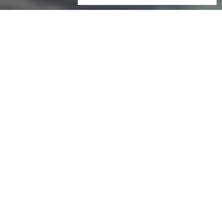
הופכים פוטנציאל
למציאות
ריאליטי מימון היא קרן השקעות פרטית מקבוצת ריאליטי, המציעה
ליזמי נדל״ן מימון הון עצמי מותאם אישית וליווי צמוד לכל סוגי